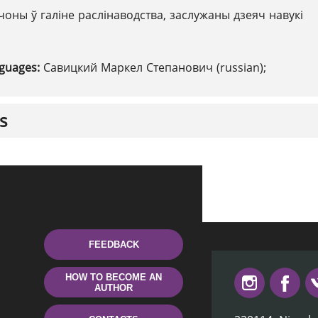
чоны ў галіне раслінаводства, заслужаны дзеяч навукі
nguages:
Савицкий Маркел Степанович (russian);
s
FEEDBACK
HOW TO BECOME AN
AUTHOR