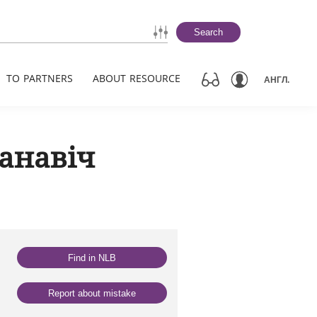
Search
TO PARTNERS
ABOUT RESOURCE
АНГЛ.
анавіч
Find in NLB
Report about mistake