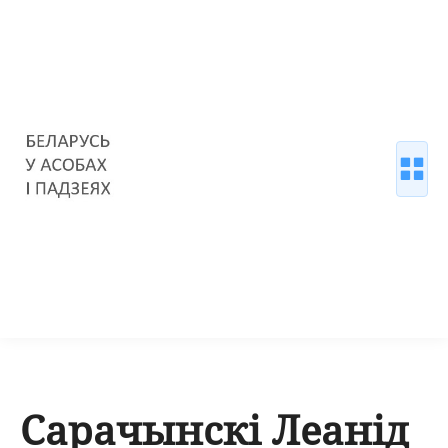
Сарачынскі Леанід