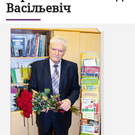
Васільевіч