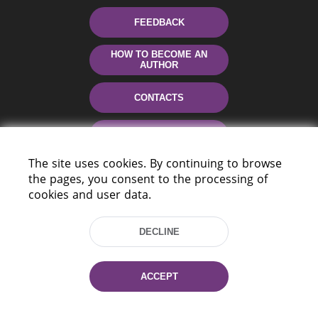
FEEDBACK
HOW TO BECOME AN
AUTHOR
CONTACTS
HELP
The site uses cookies. By continuing to browse
the pages, you consent to the processing of
cookies and user data.
DECLINE
220114, Niezaležnasci Ave. 116, Minsk,
ACCEPT
Belarus
Tel.: (+375 17) 368 37 37
Fax: (+375 17) 368 97 06