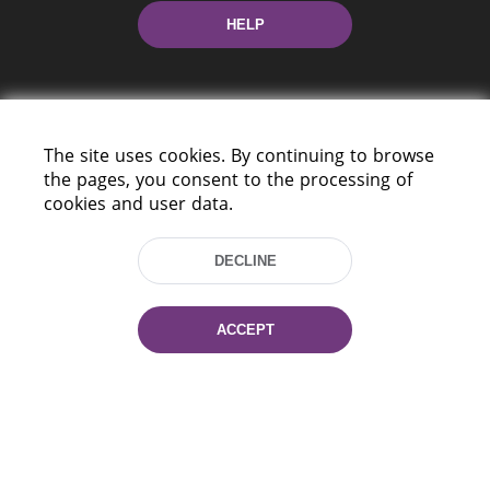
HELP
The site uses cookies. By continuing to browse
the pages, you consent to the processing of
cookies and user data.
220114, Niezaležnasci Ave. 116, Minsk,
Belarus
DECLINE
Tel.: (+375 17) 368 37 37
Fax: (+375 17) 368 97 06
E-mail: inbox@nlb.by
ACCEPT
All rights reserved «National Library
of Belarus» 2006 — 2026
Site development:
mrsoft.by