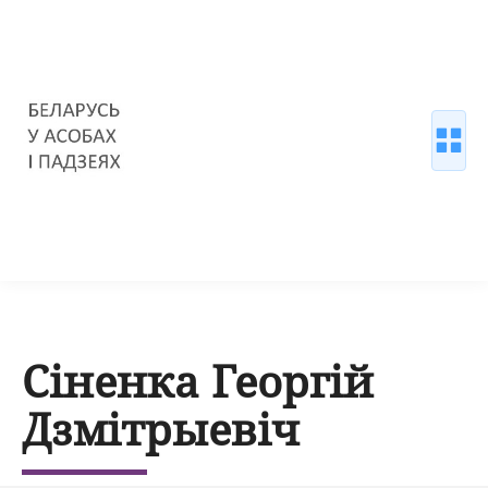
Сіненка Георгій
Дзмітрыевіч