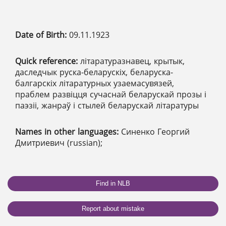
Date of Birth:
09.11.1923
Quick reference:
літаратуразнавец, крытык,
даследчык руска-беларускіх, беларуска-
балгарскіх літаратурных узаемасувязей,
праблем развіцця сучаснай беларускай прозы і
паэзіі, жанраў і стылей беларускай літаратуры
Names in other languages:
Синенко Георгий
Дмитриевич (russian);
Find in NLB
Report about mistake