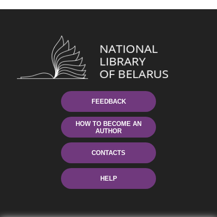
FEEDBACK
HOW TO BECOME AN
AUTHOR
CONTACTS
HELP