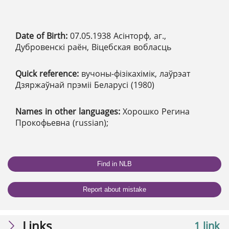
Date of Birth:
07.05.1938 Асінторф, аг.,
Дубровенскі раён, Віцебская вобласць
Quick reference:
вучоны-фізікахімік, лаўрэат
Дзяржаўнай прэміі Беларусі (1980)
Names in other languages:
Хорошко Регина
Прокофьевна (russian);
Find in NLB
Report about mistake
Links
1 link