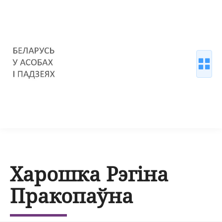
Харошка Рэгіна
Пракопаўна