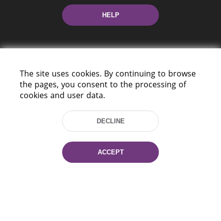
HELP
The site uses cookies. By continuing to browse
the pages, you consent to the processing of
cookies and user data.
220114, Niezaležnasci Ave. 116, Minsk,
Belarus
DECLINE
Tel.: (+375 17) 368 37 37
Fax: (+375 17) 368 97 06
E-mail: inbox@nlb.by
ACCEPT
All rights reserved «National Library
of Belarus» 2006 — 2026
Site development:
mrsoft.by