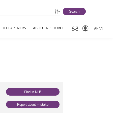
Search
TO PARTNERS
ABOUT RESOURCE
АНГЛ.
Find in NLB
Report about mistake