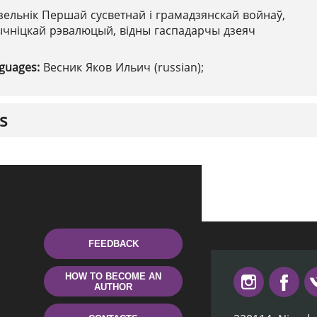
зельнік Першай сусветнай і грамадзянскай войнаў,
ычніцкай рэвалюцый, відны гаспадарчы дзеяч
nguages:
Весник Яков Ильич (russian);
s
FEEDBACK
HOW TO BECOME AN
AUTHOR