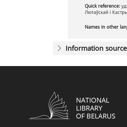
Quick reference:
уд
Лютаўскай і Кастр
Names in other la
Information source