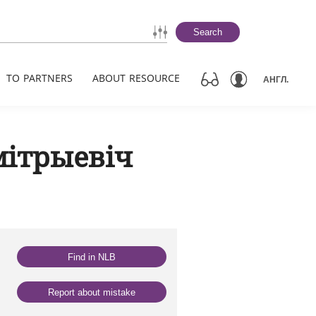
Search
TO PARTNERS
ABOUT RESOURCE
АНГЛ.
мітрыевіч
Find in NLB
Report about mistake