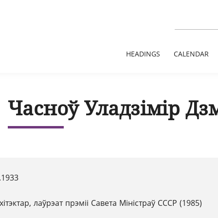
HEADINGS
CALENDAR
Часноў Уладзімір Дз
.1933
хітэктар, лаўрэат прэміі Савета Міністраў СССР (1985)