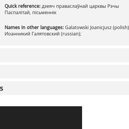
Quick reference:
дзеяч праваслаўнай царквы Рэчы
Паспалітай, пісьменнік
Names in other languages:
Galatowski Joanicjusz (polish)
Иоанникий Галятовский (russian);
s