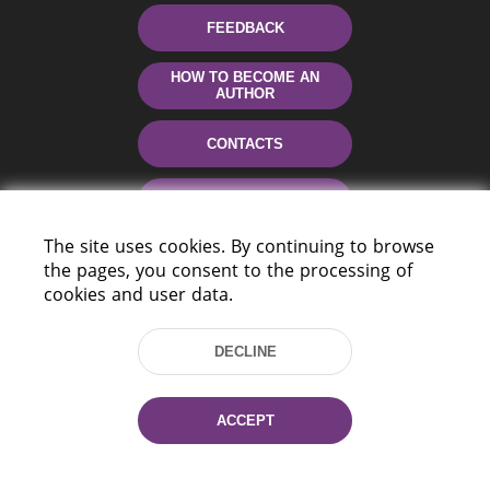
FEEDBACK
HOW TO BECOME AN
AUTHOR
CONTACTS
HELP
The site uses cookies. By continuing to browse
the pages, you consent to the processing of
cookies and user data.
DECLINE
220114, Niezaležnasci Ave. 116, Minsk,
ACCEPT
Belarus
Tel.: (+375 17) 368 37 37
Fax: (+375 17) 368 97 06