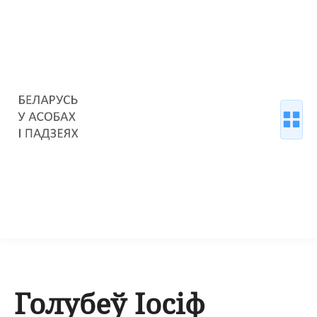
Голубеў Іосіф