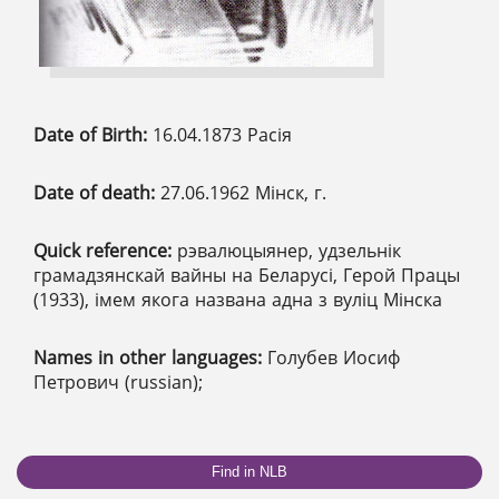
Date of Birth:
16.04.1873 Расія
Date of death:
27.06.1962 Мінск, г.
Quick reference:
рэвалюцыянер, удзельнік
грамадзянскай вайны на Беларусі, Герой Працы
(1933), імем якога названа адна з вуліц Мінска
Names in other languages:
Голубев Иосиф
Петрович (russian);
Find in NLB