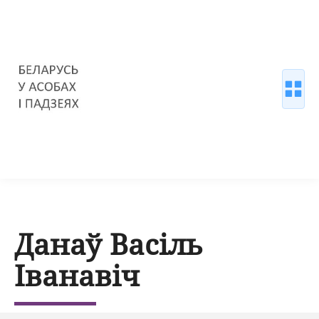
Данаў Васіль
Іванавіч