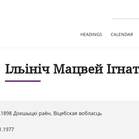
HEADINGS
CALENDAR
Ільініч Мацвей Ігна
1.1898 Докшыцкі раён, Віцебская вобласць
1.1977