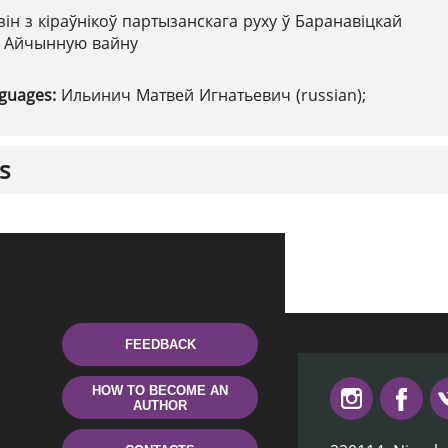
зін з кіраўнікоў партызанскага руху ў Баранавіцкай
ю Айчынную вайну
nguages:
Ильинич Матвей Игнатьевич (russian);
s
FEEDBACK
HOW TO BECOME AN
AUTHOR