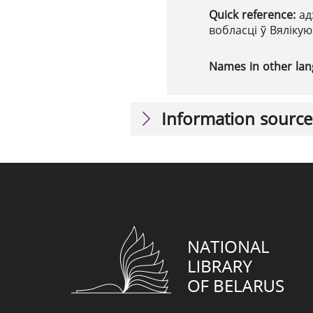
Quick reference:
ад
вобласці ў Вяліку
Names in other la
Information source