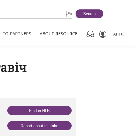
Search
TO PARTNERS
ABOUT RESOURCE
АНГЛ.
тавіч
Find in NLB
Report about mistake