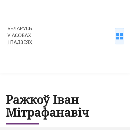
Ражкоў Іван
Мітрафанавіч