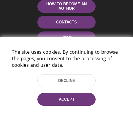
HOW TO BECOME AN
AUTHOR
CONTACTS
HELP
The site uses cookies. By continuing to browse
the pages, you consent to the processing of
cookies and user data.
DECLINE
220114, Niezaležnasci Ave. 116, Minsk,
ACCEPT
Belarus
Tel.: (+375 17) 368 37 37
Fax: (+375 17) 368 97 06
E-mail: inbox@nlb.by