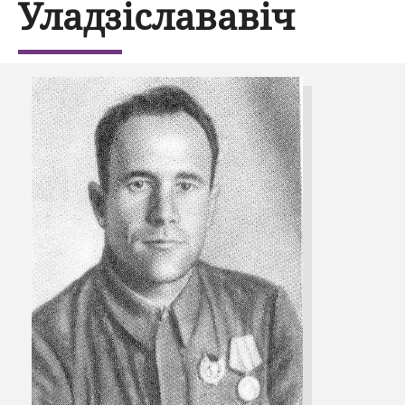
Уладзіслававіч