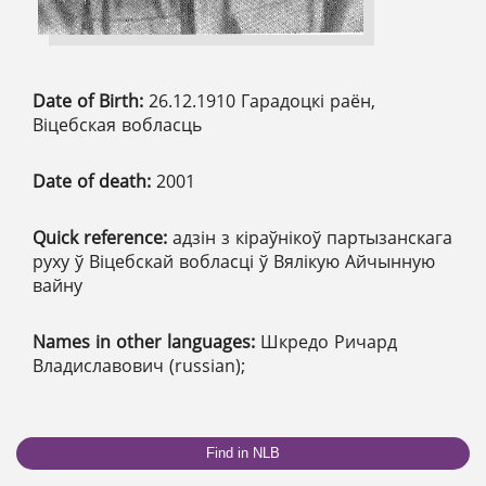
Date of Birth:
26.12.1910 Гарадоцкі раён,
Віцебская вобласць
Date of death:
2001
Quick reference:
адзін з кіраўнікоў партызанскага
руху ў Віцебскай вобласці ў Вялікую Айчынную
вайну
Names in other languages:
Шкредо Ричард
Владиславович (russian);
Find in NLB