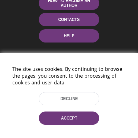
HOW TO BECOME AN
AUTHOR
CONTACTS
HELP
The site uses cookies. By continuing to browse
the pages, you consent to the processing of
cookies and user data.
220114, Niezaležnasci Ave. 116, Minsk,
DECLINE
Belarus
Tel.: (+375 17) 368 37 37
Fax: (+375 17) 368 97 06
ACCEPT
E-mail: inbox@nlb.by