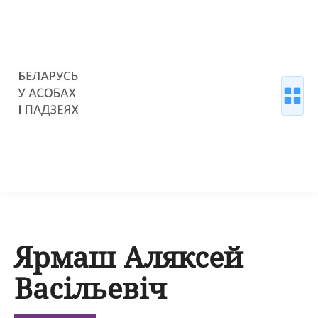
Ярмаш Аляксей
Васільевіч