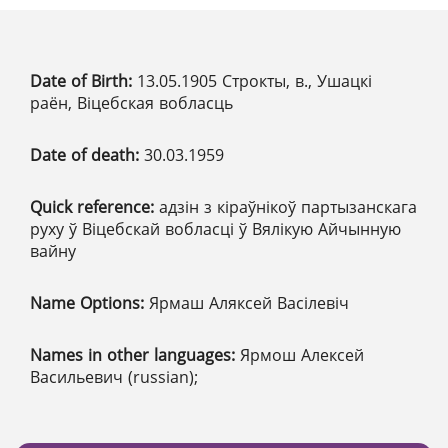
Date of Birth:
13.05.1905 Строкты, в., Ушацкі
раён, Віцебская вобласць
Date of death:
30.03.1959
Quick reference:
адзін з кіраўнікоў партызанскага
руху ў Віцебскай вобласці ў Вялікую Айчынную
вайну
Name Options:
Ярмаш Аляксей Васілевіч
Names in other languages:
Ярмош Алексей
Васильевич (russian);