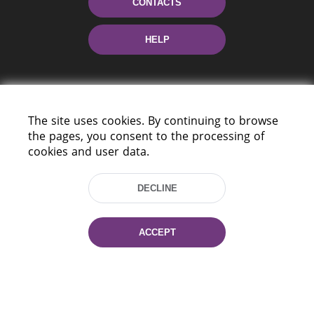
CONTACTS
HELP
The site uses cookies. By continuing to browse
the pages, you consent to the processing of
cookies and user data.
220114, Niezaležnasci Ave. 116, Minsk,
Belarus
DECLINE
Tel.: (+375 17) 368 37 37
Fax: (+375 17) 368 97 06
ACCEPT
E-mail: inbox@nlb.by
All rights reserved «National Library
of Belarus» 2006 — 2026