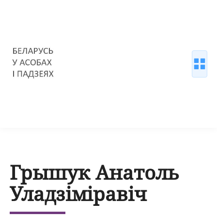
Грышук Анатоль
Уладзіміравіч