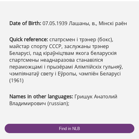
Date of Birth:
07.05.1939 Лашаны, в., Мінскі раён
Quick reference:
спатрсмен і трэнер (бокс),
майстар спорту СССР, заслужаны трэнер
Беларусі, пад кіраўніцтвам якога беларускія
спартсмены неаднаразова станавіліся
пераможцамі і прызёрамі Алімпійскіх гульняў,
чэмпіянатаў свету і Еўропы, чэмпіён Беларусі
(1961)
Names in other languages:
Гришук Анатолий
Владимирович (russian);
Find in NLB