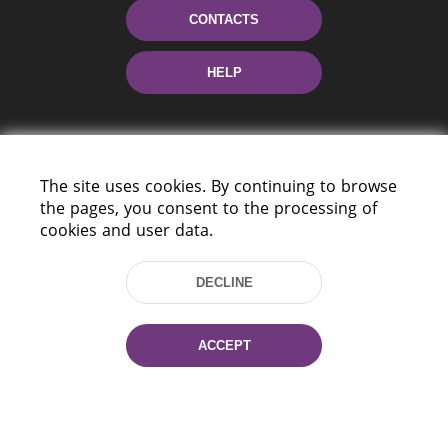
CONTACTS
HELP
The site uses cookies. By continuing to browse
the pages, you consent to the processing of
cookies and user data.
220114, Niezaležnasci Ave. 116, Minsk,
DECLINE
Belarus
Tel.: (+375 17) 368 37 37
Fax: (+375 17) 368 97 06
ACCEPT
E-mail: inbox@nlb.by
All rights reserved «National Library