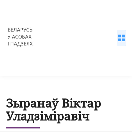
Зыранаў Віктар
Уладзіміравіч