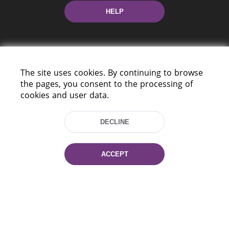
HELP
The site uses cookies. By continuing to browse
the pages, you consent to the processing of
cookies and user data.
220114, Niezaležnasci Ave. 116, Minsk,
Belarus
DECLINE
Tel.: (+375 17) 368 37 37
Fax: (+375 17) 368 97 06
E-mail: inbox@nlb.by
ACCEPT
All rights reserved «National Library
of Belarus» 2006 — 2026
Site development:
mrsoft.by