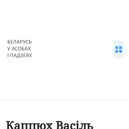
Капцюх Васіль