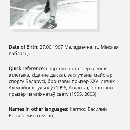
Date of Birth:
27.06.1967 Маладзечна, г., Мінская
вобласць
Quick reference:
спартсмен і трэнер (лёгкая
атлетыка, кіданне дыска), заслужаны майстар
спорту Беларусі, бронзавы прызёр ХХVІ летніх
Алімпійскіх гульняў (1996, Атланта), бронзавы
прызёр чэмпіянатаў свету (1995, 2003)
Names in other languages:
Каптюх Василий
Борисович (russian);