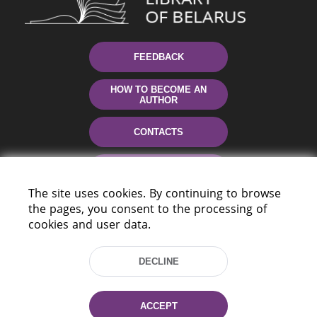
FEEDBACK
HOW TO BECOME AN
AUTHOR
CONTACTS
HELP
The site uses cookies. By continuing to browse
the pages, you consent to the processing of
cookies and user data.
DECLINE
220114, Niezaležnasci Ave. 116, Minsk,
ACCEPT