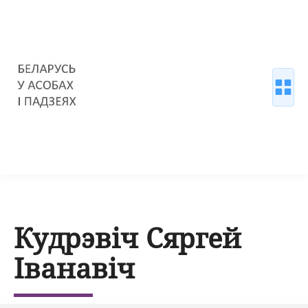
Кудрэвіч Сяргей
Іванавіч