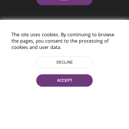
The site uses cookies. By continuing to browse
the pages, you consent to the processing of
cookies and user data.
220114, Niezaležnasci Ave. 116, Minsk,
Belarus
DECLINE
Tel.: (+375 17) 368 37 37
Fax: (+375 17) 368 97 06
E-mail: inbox@nlb.by
ACCEPT
All rights reserved «National Library
of Belarus» 2006 — 2026
Site development:
mrsoft.by
Technical Support:
pras.by