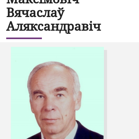
Вячаслаў
Аляксандравіч