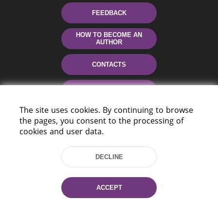
FEEDBACK
HOW TO BECOME AN
AUTHOR
CONTACTS
HELP
The site uses cookies. By continuing to browse
the pages, you consent to the processing of
cookies and user data.
DECLINE
220114, Niezaležnasci Ave. 116, Minsk,
ACCEPT
Belarus
Tel.: (+375 17) 368 37 37
Fax: (+375 17) 368 97 06