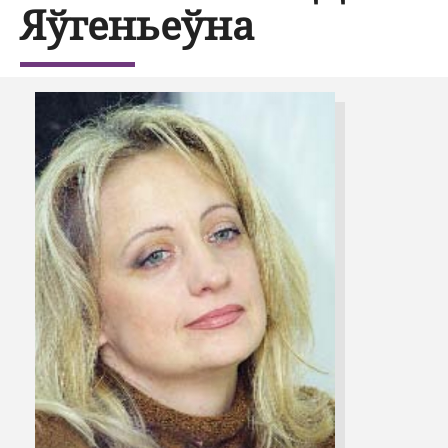
Яўгеньеўна