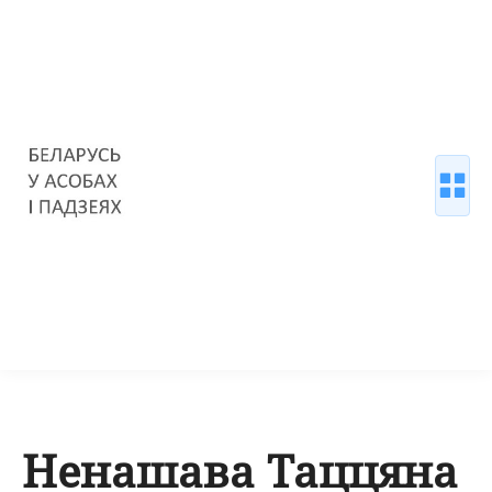
Ненашава Таццяна