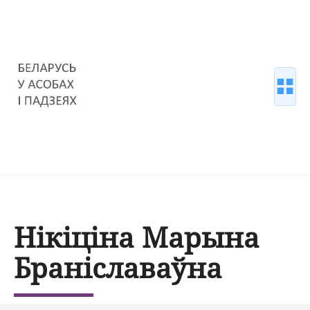
Нікіціна Марына
Браніславаўна