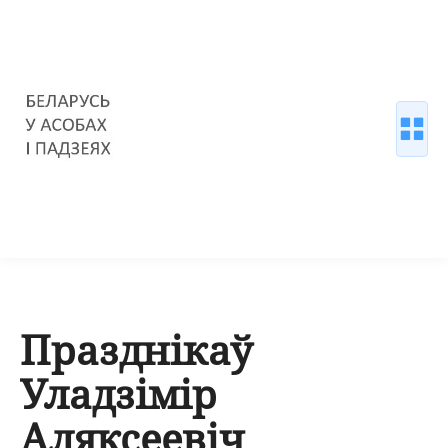
Празднікаў
Уладзімір
Аляксеевіч