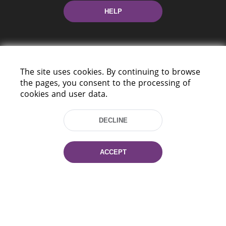
HELP
The site uses cookies. By continuing to browse
the pages, you consent to the processing of
cookies and user data.
220114, Niezaležnasci Ave. 116, Minsk,
Belarus
DECLINE
Tel.: (+375 17) 368 37 37
Fax: (+375 17) 368 97 06
E-mail: inbox@nlb.by
ACCEPT
All rights reserved «National Library
of Belarus» 2006 — 2026
Site development:
mrsoft.by