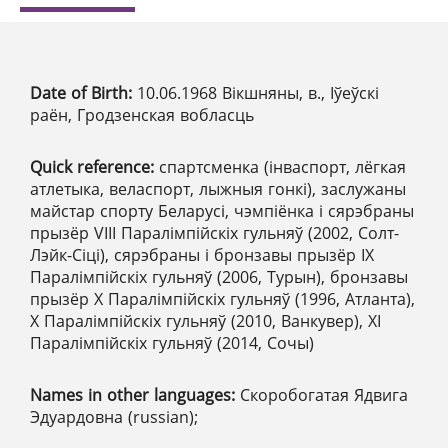
Date of Birth:
10.06.1968 Вікшняны, в., Іўеўскі
раён, Гродзенская вобласць
Quick reference:
спартсменка (інваспорт, лёгкая
атлетыка, веласпорт, лыжныя гонкі), заслужаны
майстар спорту Беларусі, чэмпіёнка і сярэбраны
прызёр VIII Паралімпійскіх гульняў (2002, Солт-
Лэйк-Сіці), сярэбраны і бронзавы прызёр IX
Паралімпійскіх гульняў (2006, Турын), бронзавы
прызёр X Паралімпійскіх гульняў (1996, Атланта),
X Паралімпійскіх гульняў (2010, Ванкувер), XI
Паралімпійскіх гульняў (2014, Сочы)
Names in other languages:
Скоробогатая Ядвига
Эдуардовна (russian);