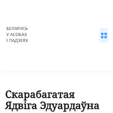
Скарабагатая
Ядвіга Эдуардаўна