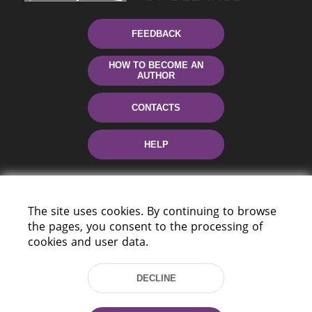
FEEDBACK
HOW TO BECOME AN
AUTHOR
CONTACTS
HELP
The site uses cookies. By continuing to browse
the pages, you consent to the processing of
cookies and user data.
220114, Niezaležnasci Ave. 116, Minsk,
DECLINE
Belarus
Tel.: (+375 17) 368 37 37