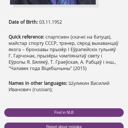
Date of Birth:
03.11.1952
Quick reference:
спартсмен (скачкі на батуце),
майстар спорту СССР, трэнер, сярод выхаванцаў
якога – бронзавы прызёр І Еўрапейскіх гульняў
Г. Гарчонак, прызёры чэмпіянатаў свету і
Еўропы Я. Бяляеў, Т. Граеўская, А. Рабцаў і інш.,
"Чалавек года Віцебшчыны" (2015)
Names in other languages:
Шуликин Василий
Иванович (russian);
Find in NLB
Report about mistake