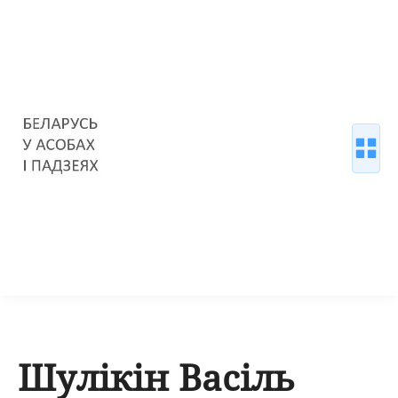
Шулікін Васіль