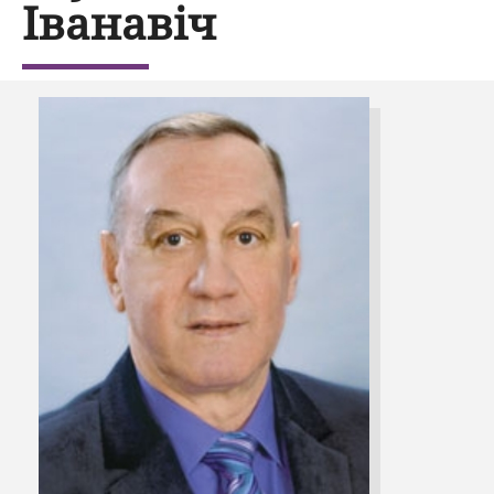
Іванавіч