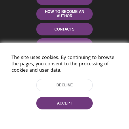
HOW TO BECOME AN
AUTHOR
CONTACTS
HELP
The site uses cookies. By continuing to browse
the pages, you consent to the processing of
cookies and user data.
DECLINE
220114, Niezaležnasci Ave. 116, Minsk,
ACCEPT
Belarus
Tel.: (+375 17) 368 37 37
Fax: (+375 17) 368 97 06
E-mail: inbox@nlb.by