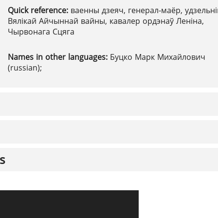
Quick reference:
ваенны дзеяч, генерал-маёр, удзельні
Вялікай Айчыннай вайны, кавалер ордэнаў Леніна,
Чырвонага Сцяга
Names in other languages:
Буцко Марк Михайлович
(russian);
s