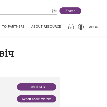
Search
TO PARTNERS
ABOUT RESOURCE
АНГЛ.
віч
Find in NLB
Report about mistake