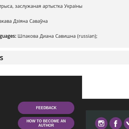
трыса, заслужаная артыстка Украіны
кава Дзіяна Саваўна
nguages:
Шпакова Диана Савишна (russian);
s
FEEDBACK
HOW TO BECOME AN
AUTHOR