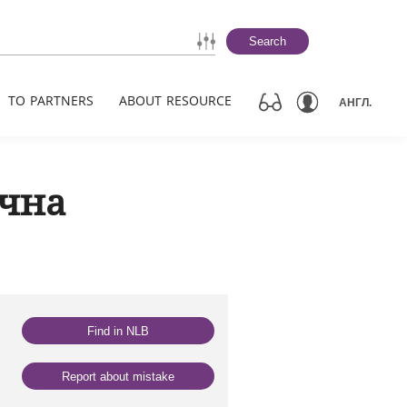
Search
TO PARTNERS
ABOUT RESOURCE
АНГЛ.
ічна
Find in NLB
Report about mistake