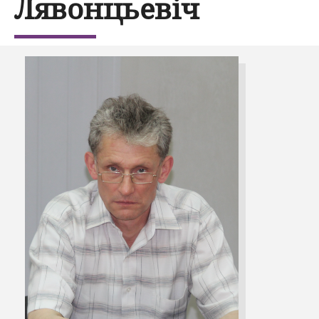
Лявонцьевіч