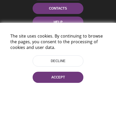
CONTACTS
HELP
The site uses cookies. By continuing to browse
the pages, you consent to the processing of
cookies and user data.
DECLINE
220114, Niezaležnasci Ave. 116, Minsk,
Belarus
ACCEPT
Tel.: (+375 17) 368 37 37
Fax: (+375 17) 368 97 06
E-mail: inbox@nlb.by