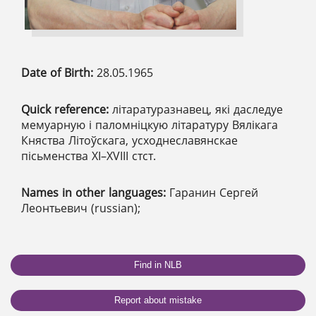
Date of Birth:
28.05.1965
Quick reference:
літаратуразнавец, які даследуе
мемуарную і паломніцкую літаратуру Вялікага
Княства Літоўскага, усходнеславянскае
пісьменства ХІ–ХVІІІ стст.
Names in other languages:
Гаранин Сергей
Леонтьевич (russian);
Find in NLB
Report about mistake