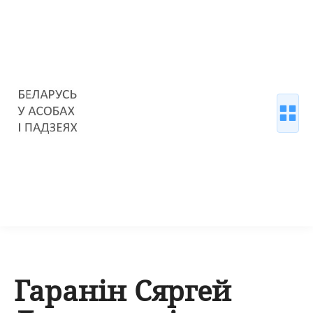
Гаранін Сяргей