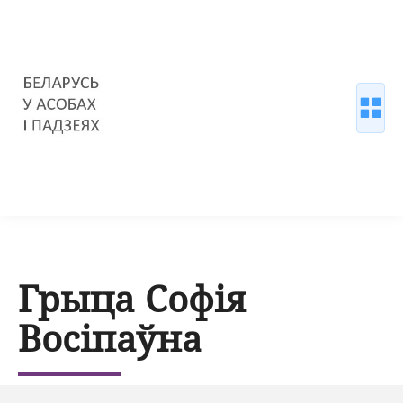
Грыца Софія
Восіпаўна