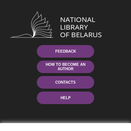
FEEDBACK
HOW TO BECOME AN
AUTHOR
CONTACTS
HELP