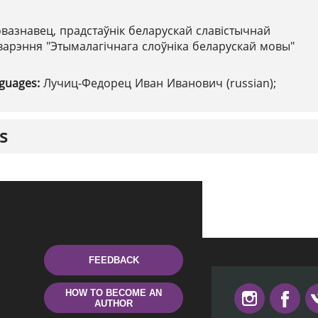
вазнавец, прадстаўнік беларускай славістычнай
стварэння "Этымалагічнага слоўніка беларускай мовы"
nguages:
Лучиц-Федорец Иван Иванович (russian);
s
FEEDBACK
HOW TO BECOME AN
AUTHOR