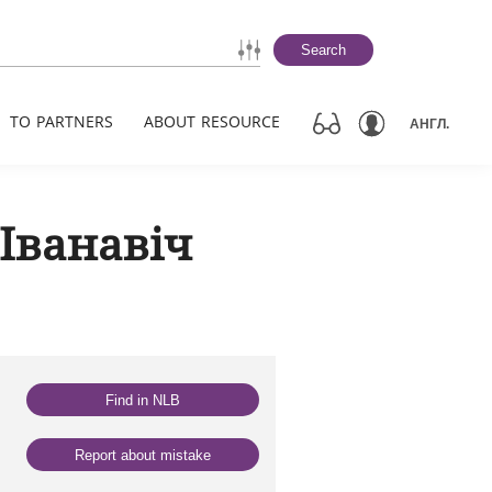
Search
TO PARTNERS
ABOUT RESOURCE
АНГЛ.
Іванавіч
Find in NLB
Report about mistake