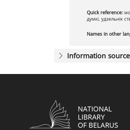
Quick reference:
мо
думкі, удзельнік 
Names in other la
Information source