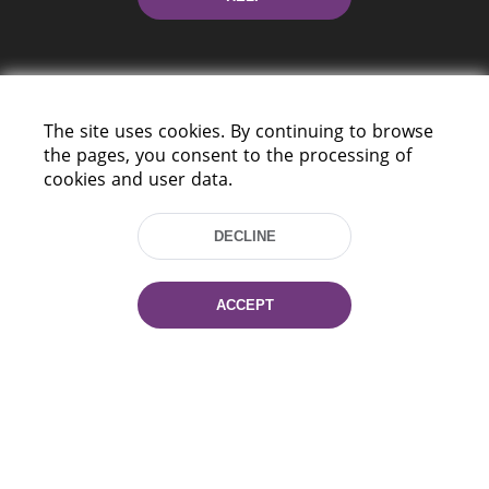
The site uses cookies. By continuing to browse
the pages, you consent to the processing of
cookies and user data.
220114, Niezaležnasci Ave. 116, Minsk,
Belarus
DECLINE
Tel.: (+375 17) 368 37 37
Fax: (+375 17) 368 97 06
E-mail: inbox@nlb.by
ACCEPT
All rights reserved «National Library
of Belarus» 2006 — 2026
Site development:
mrsoft.by
Technical Support:
pras.by