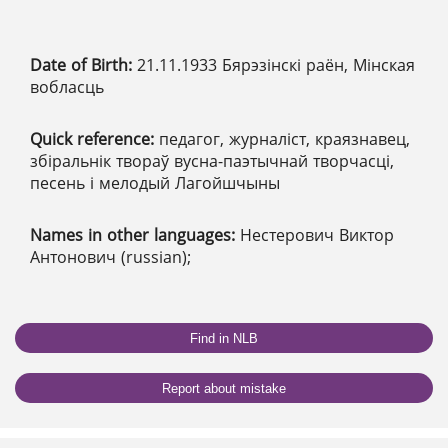
Date of Birth:
21.11.1933 Бярэзінскі раён, Мінская
вобласць
Quick reference:
педагог, журналіст, краязнавец,
збіральнік твораў вусна-паэтычнай творчасці,
песень і мелодый Лагойшчыны
Names in other languages:
Нестерович Виктор
Антонович (russian);
Find in NLB
Report about mistake