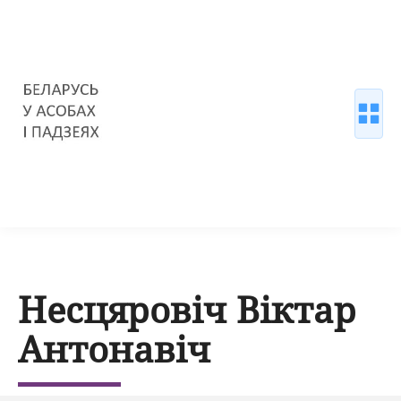
Несцяровіч Віктар
Антонавіч