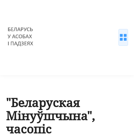
"Беларуская
Мінуўшчына",
часопіс