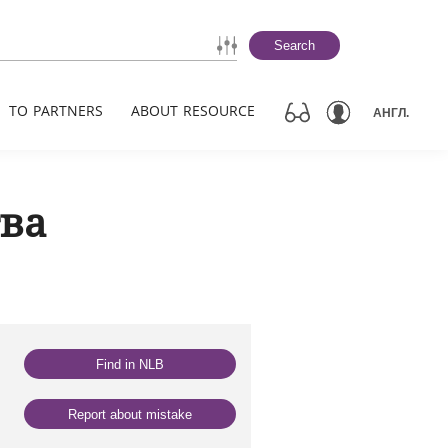
Search
TO PARTNERS
ABOUT RESOURCE
АНГЛ.
тва
Find in NLB
Report about mistake