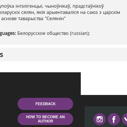
упоўка інтэлігенцыі, чыноўнікаў, прадстаўнікоў
ларускіх сялян, якія арыентаваліся на саюз з царскім
 аснове таварыства "Селянін"
nguages:
Белорусское общество (russian);
s
FEEDBACK
HOW TO BECOME AN
AUTHOR