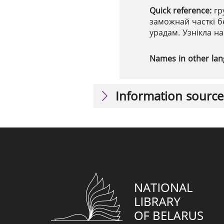
Quick reference:
гр
заможнай часткі бе
урадам. Узнікла на
Names in other la
Information source