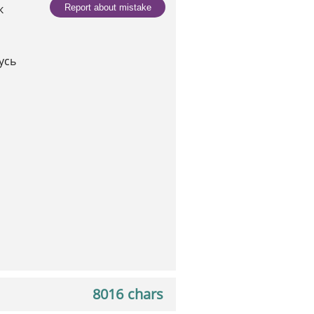
к
Report about mistake
усь
8016 chars