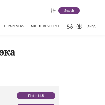
Search
TO PARTNERS
ABOUT RESOURCE
АНГЛ.
тэка
Find in NLB