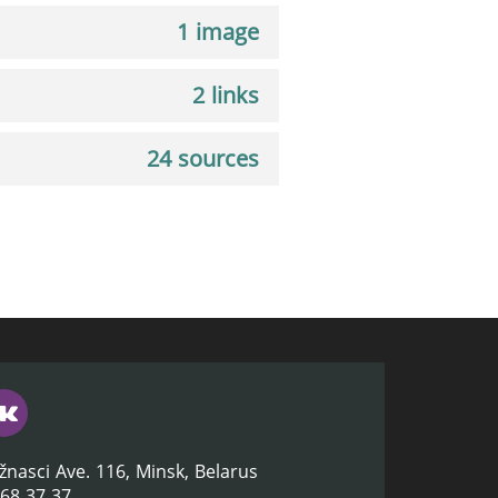
1 image
2 links
24 sources
žnasci Ave. 116, Minsk, Belarus
368 37 37