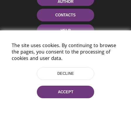
AUTHOR
CONTACTS
HELP
The site uses cookies. By continuing to browse
the pages, you consent to the processing of
cookies and user data.
DECLINE
220114, Niezaležnasci Ave. 116, Minsk,
Belarus
ACCEPT
Tel.: (+375 17) 368 37 37
Fax: (+375 17) 368 97 06
E-mail: inbox@nlb.by