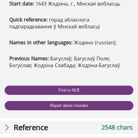
Start date:
1643 Жодзіна, г., Мінская вобласць
Quick reference:
горад абласнога
падпарадкавання ў Мінскай вобласці
Names in other languages:
Жодино (russian);
Previous Names:
Багуслаў; Багуслаў Поле;
Богуслав; Жодзіна Слабада; Жодзіна-Багуслаў
Find in NLB
Report about mistake
Reference
2548 chars