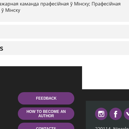
ажарная каманда прафесійная ў Мінску; Прафесійная
ў Мінску
s
FEEDBACK
HOW TO BECOME AN
AUTHOR
CONTACTS