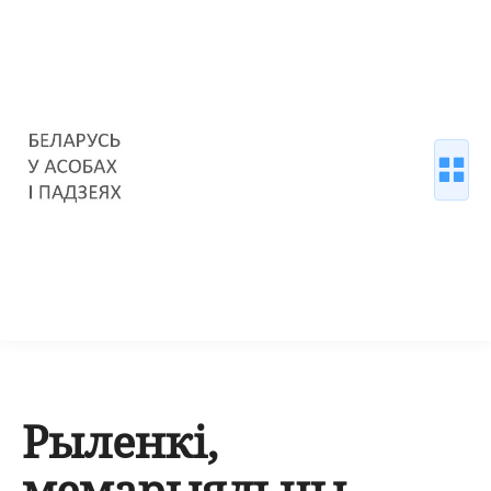
Рыленкі,
мемарыяльны