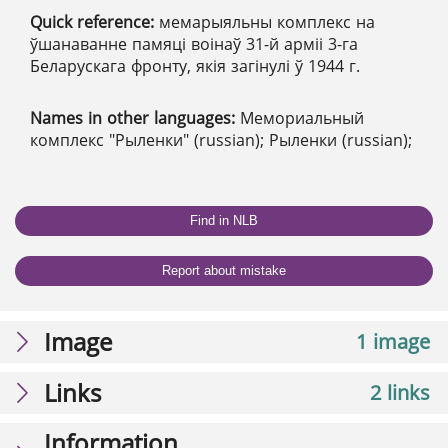
Quick reference:
мемарыяльны комплекс на
ўшанаванне памяці воінаў 31-й арміі 3-га
Беларускага фронту, якія загінулі ў 1944 г.
Names in other languages:
Мемориальный
комплекс "Рыленки" (russian); Рыленки (russian);
Find in NLB
Report about mistake
Image
1 image
Links
2 links
Information