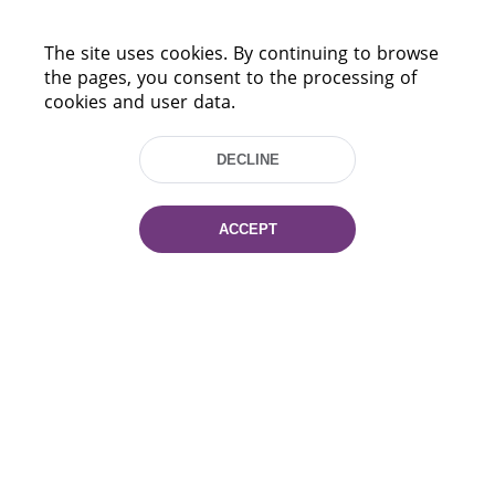
The site uses cookies. By continuing to browse
the pages, you consent to the processing of
cookies and user data.
DECLINE
220114, Niezaležnasci Ave. 116, Minsk,
Belarus
ACCEPT
Tel.: (+375 17) 368 37 37
Fax: (+375 17) 368 97 06
E-mail: inbox@nlb.by
All rights reserved «National Library
of Belarus» 2006 — 2026
Site development:
mrsoft.by
Technical Support:
pras.by