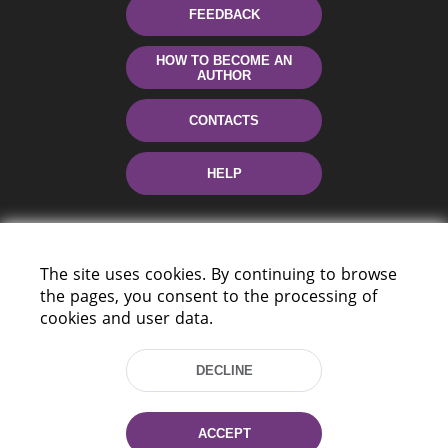
FEEDBACK
HOW TO BECOME AN
AUTHOR
CONTACTS
HELP
The site uses cookies. By continuing to browse
the pages, you consent to the processing of
cookies and user data.
220114, Niezaležnasci Ave. 116, Minsk,
DECLINE
Belarus
Tel.: (+375 17) 368 37 37
Fax: (+375 17) 368 97 06
ACCEPT