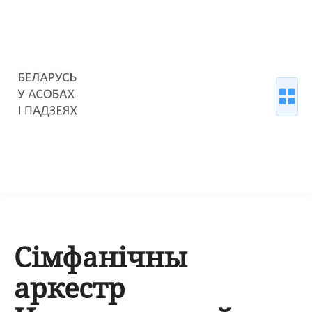
Сiмфанiчны
аркестр