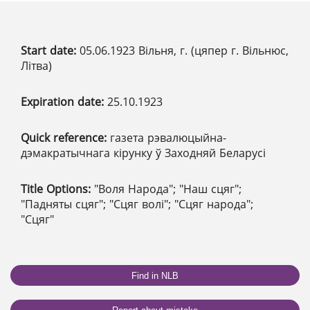
Start date:
05.06.1923 Вільня, г. (цяпер г. Вільнюс,
Літва)
Expiration date:
25.10.1923
Quick reference:
газета рэвалюцыйна-
дэмакратычнага кірунку ў Заходняй Беларусі
Title Options:
"Воля Народа"; "Наш сцяг";
"Падняты сцяг"; "Сцяг волі"; "Сцяг народа";
"Сцяг"
Find in NLB