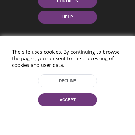
CONTACTS
HELP
The site uses cookies. By continuing to browse
the pages, you consent to the processing of
cookies and user data.
220114, Niezaležnasci Ave. 116, Minsk,
Belarus
DECLINE
Tel.: (+375 17) 368 37 37
Fax: (+375 17) 368 97 06
ACCEPT
E-mail: inbox@nlb.by
All rights reserved «National Library
of Belarus» 2006 — 2026