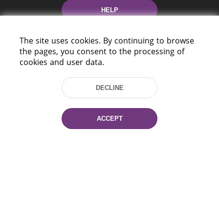
HELP
The site uses cookies. By continuing to browse
the pages, you consent to the processing of
cookies and user data.
DECLINE
220114, Niezaležnasci Ave. 116, Minsk,
Belarus
ACCEPT
Tel.: (+375 17) 368 37 37
Fax: (+375 17) 368 97 06
E-mail: inbox@nlb.by
All rights reserved «National Library
of Belarus» 2006 — 2026
Site development:
mrsoft.by