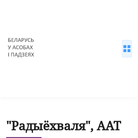
"Радыёхваля", ААТ