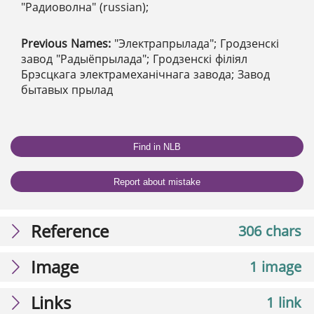
"Радиоволна" (russian);
Previous Names:
"Электрапрылада"; Гродзенскі
завод "Радыёпрылада"; Гродзенскі філіял
Брэсцкага электрамеханічнага завода; Завод
бытавых прылад
Find in NLB
Report about mistake
Reference
306 chars
Image
1 image
Links
1 link