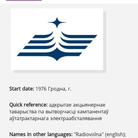
Start date:
1976 Гродна, г.
Quick reference:
адкрытае акцыянернае
таварыства па вытворчасці кампанентаў
аўтатрактарнага электраабсталявання
Names in other languages:
"Radiovolna" (english);