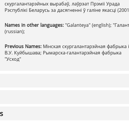
скургалантарэйных вырабаў, лаўрэат Прэміі Урада
Рэспублікі Беларусь за дасягненні ў галіне якасці (2001
Names in other languages:
"Galanteya" (english); "Галан
(russian);
Previous Names:
Мінская скургалантарэйная фабрыка 
В.У. Куйбышава; Рымарска-галантарэйная фабрыка
"Усход"
s