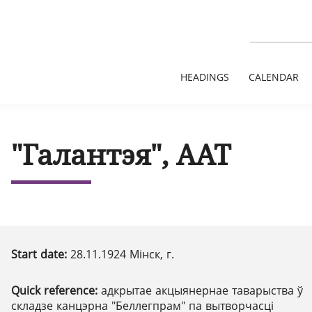
HEADINGS
CALENDAR
"Галантэя", ААТ
Start date:
28.11.1924 Мінск, г.
Quick reference:
адкрытае акцыянернае таварыства ў
складзе канцэрна "Беллегпрам" па вытворчасці