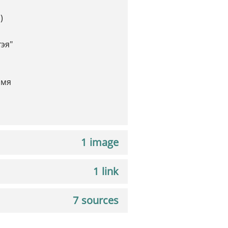
)
тэя"
імя
1 image
1 link
7 sources