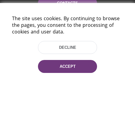
CONTACTS
The site uses cookies. By continuing to browse
HELP
the pages, you consent to the processing of
cookies and user data.
DECLINE
ACCEPT
220114, Niezaležnasci Ave. 116, Minsk,
Belarus
Tel.: (+375 17) 368 37 37
Fax: (+375 17) 368 97 06
E-mail: inbox@nlb.by
All rights reserved «National Library