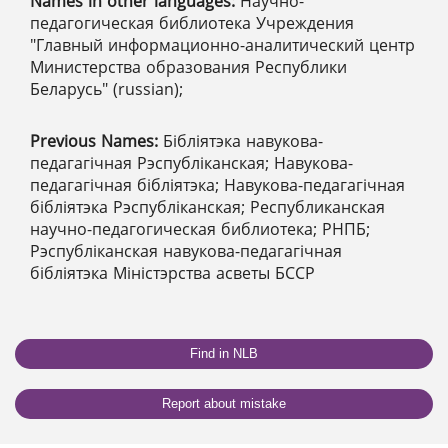
Names in other languages:
Научно-
педагогическая библиотека Учреждения
"Главный информационно-аналитический центр
Министерства образования Республики
Беларусь" (russian);
Previous Names:
Бібліятэка навукова-
педагагічная Рэспубліканская; Навукова-
педагагічная бібліятэка; Навукова-педагагічная
бібліятэка Рэспубліканская; Республиканская
научно-педагогическая библиотека; РНПБ;
Рэспубліканская навукова-педагагічная
бібліятэка Мiнiстэрства асветы БССР
Find in NLB
Report about mistake