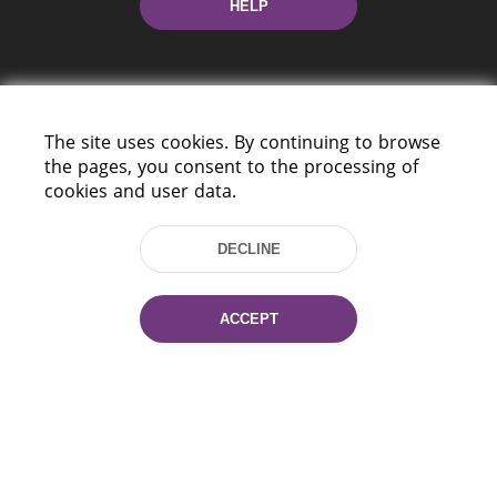
HELP
The site uses cookies. By continuing to browse
the pages, you consent to the processing of
cookies and user data.
220114, Niezaležnasci Ave. 116, Minsk,
Belarus
DECLINE
Tel.: (+375 17) 368 37 37
Fax: (+375 17) 368 97 06
E-mail: inbox@nlb.by
ACCEPT
All rights reserved «National Library
of Belarus» 2006 — 2026
Site development:
mrsoft.by
Technical Support:
pras.by