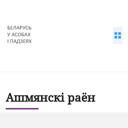
Ашмянскі раён