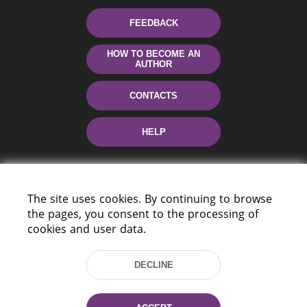
FEEDBACK
HOW TO BECOME AN
AUTHOR
CONTACTS
HELP
The site uses cookies. By continuing to browse
the pages, you consent to the processing of
cookies and user data.
220114, Niezaležnasci Ave. 116, Minsk,
DECLINE
Belarus
Tel.: (+375 17) 368 37 37