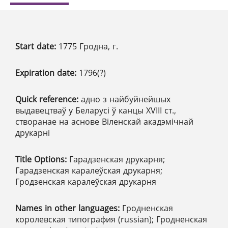
Start date:
1775 Гродна, г.
Expiration date:
1796(?)
Quick reference:
адно з найбуйнейшых
выдавецтваў у Беларусі ў канцы XVІІІ ст.,
створанае на аснове Віленскай акадэмічнай
друкарні
Title Options:
Гарадзенская друкарня;
Гарадзенская каралеўская друкарня;
Гродзенская каралеўская друкарня
Names in other languages:
Гродненская
королевская типография (russian); Гродненская