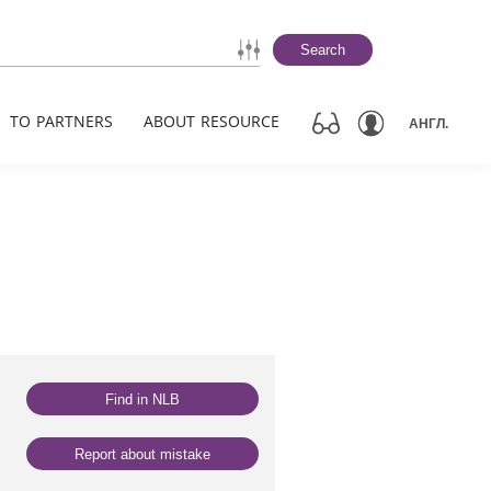
Search
TO PARTNERS
ABOUT RESOURCE
АНГЛ.
Find in NLB
Report about mistake