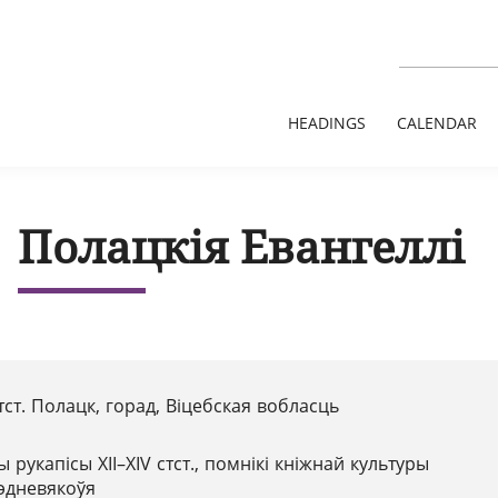
HEADINGS
CALENDAR
Полацкія Евангеллі
стст. Полацк, горад, Віцебская вобласць
ы рукапісы XІІ–XІV стст., помнікі кніжнай культуры
рэдневякоўя