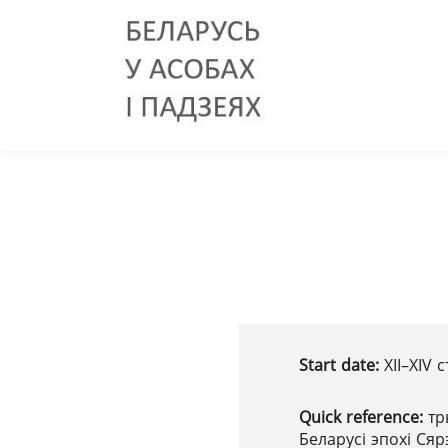
Start date:
XІІ–XІV 
Quick reference:
тр
Беларусі эпохі Ся