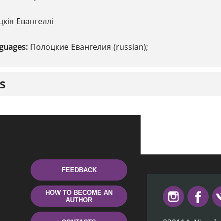
кія Евангеллі
nguages:
Полоцкие Евангелия (russian);
s
FEEDBACK
HOW TO BECOME AN
AUTHOR