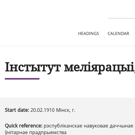
HEADINGS
CALENDAR
Інстытут меліярацыі
Start date:
20.02.1910 Мінск, г.
Quick reference:
рэспубліканскае навуковае даччынае
ўнітарнае прадпрыемства