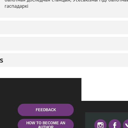
гаспадаркі
s
FEEDBACK
HOW TO BECOME AN
AUTHOR