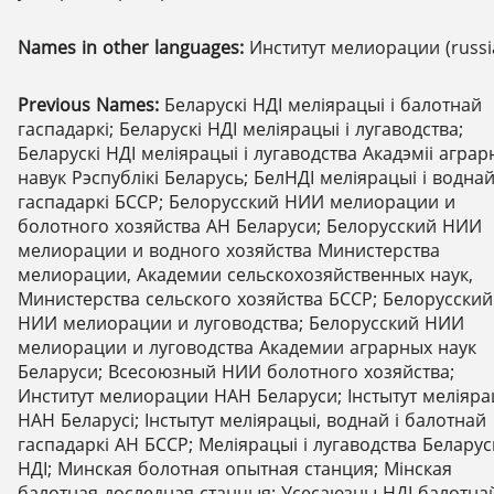
Names in other languages:
Институт мелиорации (russi
Previous Names:
Беларускі НДІ меліярацыі і балотнай
гаспадаркі; Беларускі НДІ меліярацыі і лугаводства;
Беларускі НДІ меліярацыі і лугаводства Акадэміі агра
навук Рэспублікі Беларусь; БелНДІ меліярацыі і водна
гаспадаркі БССР; Белорусский НИИ мелиорации и
болотного хозяйства АН Беларуси; Белорусский НИИ
мелиорации и водного хозяйства Министерства
мелиорации, Академии сельскохозяйственных наук,
Министерства сельского хозяйства БССР; Белорусский
НИИ мелиорации и луговодства; Белорусский НИИ
мелиорации и луговодства Академии аграрных наук
Беларуси; Всесоюзный НИИ болотного хозяйства;
Институт мелиорации НАН Беларуси; Інстытут меліяра
НАН Беларусі; Інстытут меліярацыі, воднай і балотнай
гаспадаркі АН БССР; Меліярацыі і лугаводства Беларус
НДІ; Минская болотная опытная станция; Мінская
балотная доследная станцыя; Усесаюзны НДІ балотна