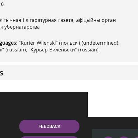
16
літычная і літаратурная газета, афіцыйны орган
л-губернатарства
nguages:
"Kurier Wilenski" (польск.) (undetermined);
" (russian); "Курьер Виленьски" (russian);
s
FEEDBACK