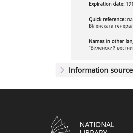
Expiration date:
19
Quick reference:
па
Віленскага генера
Names in other la
"Виленский вестник
Information source