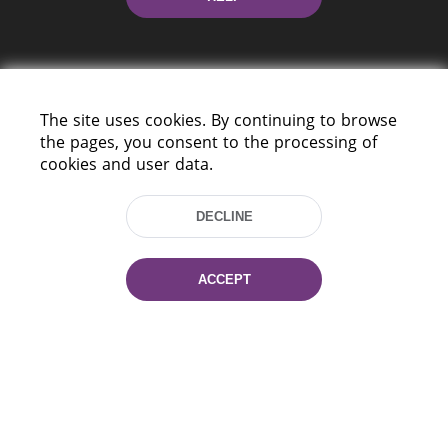
The site uses cookies. By continuing to browse
the pages, you consent to the processing of
cookies and user data.
220114, Niezaležnasci Ave. 116, Minsk,
Belarus
DECLINE
Tel.: (+375 17) 368 37 37
Fax: (+375 17) 368 97 06
E-mail: inbox@nlb.by
ACCEPT
All rights reserved «National Library
of Belarus» 2006 — 2026
Site development:
mrsoft.by
Technical Support:
pras.by