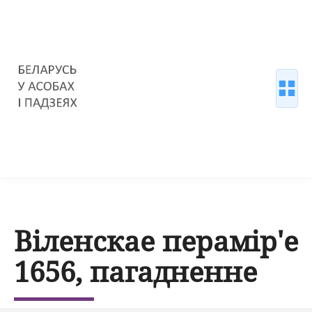
Віленскае перамір'е
1656, пагадненне