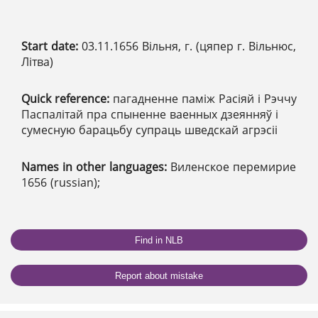
Start date:
03.11.1656 Вільня, г. (цяпер г. Вільнюс,
Літва)
Quick reference:
пагадненне паміж Расіяй і Рэччу
Паспалітай пра спыненне ваенных дзеянняў і
сумесную барацьбу супраць шведскай агрэсіі
Names in other languages:
Виленское перемирие
1656 (russian);
Find in NLB
Report about mistake