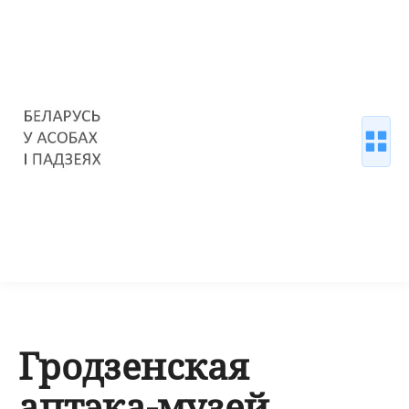
Гродзенская
аптэка-музей